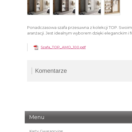
Ponadczasowa szafa przesuwna z kolekcji TOP. Swoim
aranżacji. Jest idealnym wyborem dzięki eleganckim 
Szafa_TOP_AMO_100.pdf
Komentarze
Komentarz
Twoje imię i nazwisko
(wymagane)
Menu
Ocena:
Komentarz
(wymagane)
Karty Gwarancyjne