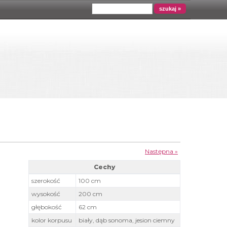
Wyszukiwarka
szukaj
Następna »
Cechy
Szafa Top 23 PLUS 100 - Cechy
szerokość
100 cm
wysokość
200 cm
głębokość
62 cm
kolor korpusu
biały, dąb sonoma, jesion ciemny