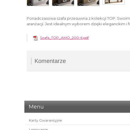
Ponadczasowa szafa przesuwna z kolekcji TOP. Swoim
aranżacji. Jest idealnym wyborem dzięki eleganckim 
Szafa_TOP_AMO_200-6.pdf
Komentarze
Komentarz
Twoje imię i nazwisko
(wymagane)
Menu
Ocena:
Komentarz
(wymagane)
Karty Gwarancyjne
Logowanie