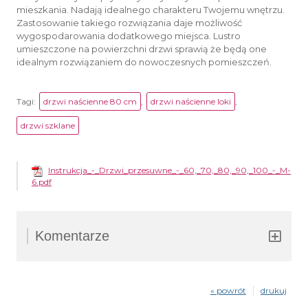
mieszkania. Nadają idealnego charakteru Twojemu wnętrzu.
Zastosowanie takiego rozwiązania daje możliwość
wygospodarowania dodatkowego miejsca. Lustro
umieszczone na powierzchni drzwi sprawią że będą one
idealnym rozwiązaniem do nowoczesnych pomieszczeń.
Tagi:
drzwi naścienne 80 cm
,
drzwi naścienne loki
,
drzwi szklane
Instrukcja_-_Drzwi_przesuwne_-_60,_70,_80,_90,_100_-_M-
6.pdf
Komentarze
« powrót
drukuj