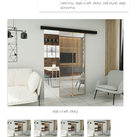
ciemny, dąb craft złoty, old style, dąb
sonoma
dąb craft złoty