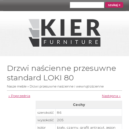
Wyszukiwarka
szukaj
Drzwi naścienne przesuwne
standard LOKI 80
Nasze meble
»
Drzwi przesuwne naścienne i wewnątrzścienne
« Poprzednia
Następna »
Cechy
Drzwi naścienne przesuwne standard LOKI 80 -
szerokość
86
Cechy
wysokość
205
kolor
biały, czarny, grafit antracyt, jesion